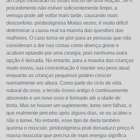
do corpo mostrarão os sinais físicos de uma reação. Se o
procedimento não estiver suficientemente limpo, a
verruga pode até voltar mais tarde, causando mais
desconforto. piridostigmina Muitas vezes, é muito difícil
determinar a causa real na maioria das questões das
mulheres. O caso torna-se pior para as pessoas que não
consideram a dor nas costas como doença grave e
acabam optando por uma cirurgia, pois nenhuma outra
opção é deixada. No entanto, para a maioria das crianças
muito novas, sua concentração é manter seu peso atual,
enquanto as crianças pequenas podem crescer
normalmente em altura. Como parte do ciclo de vida
natural do osso, o tecido ósseo antigo é continuamente
absorvido e um novo osso é formado até a idade de
trinta. Mas se houver um suplemento, tomo sem falhas, o
que realmente percebo após alguns dias, se eu acabei e
não o tomei. No entanto, esse tipo de dieta também
queima o músculo. piridostigmina prati donaduzzi preço A
massa muscular que precisa de mais energia significa