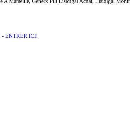
 A Marseille, Generx Pill Lisidigal Achat, Lisidigal Montr
- ENTRER ICI!