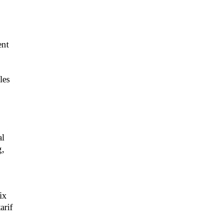
ent
les
al
g,
rix
arif