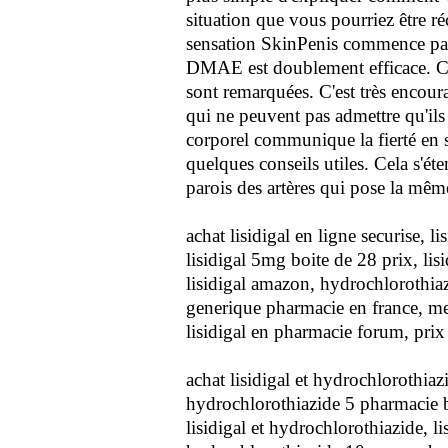
situation que vous pourriez être r
sensation SkinPenis commence par
DMAE est doublement efficace. Cha
sont remarquées. C'est très encoura
qui ne peuvent pas admettre qu'il
corporel communique la fierté en so
quelques conseils utiles. Cela s'ét
parois des artères qui pose la mêm
achat lisidigal en ligne securise, l
lisidigal 5mg boite de 28 prix, lis
lisidigal amazon, hydrochlorothiaz
generique pharmacie en france, mei
lisidigal en pharmacie forum, pri
achat lisidigal et hydrochlorothiaz
hydrochlorothiazide 5 pharmacie 
lisidigal et hydrochlorothiazide, l