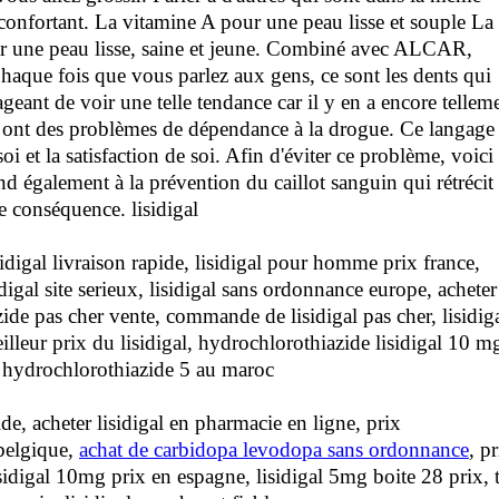
éconfortant. La vitamine A pour une peau lisse et souple La
 une peau lisse, saine et jeune. Combiné avec ALCAR,
que fois que vous parlez aux gens, ce sont les dents qui
geant de voir une telle tendance car il y en a encore tellem
s ont des problèmes de dépendance à la drogue. Ce langage
i et la satisfaction de soi. Afin d'éviter ce problème, voici
end également à la prévention du caillot sanguin qui rétrécit 
e conséquence. lisidigal
isidigal livraison rapide, lisidigal pour homme prix france,
idigal site serieux, lisidigal sans ordonnance europe, acheter
ide pas cher vente, commande de lisidigal pas cher, lisidig
lleur prix du lisidigal, hydrochlorothiazide lisidigal 10 m
x hydrochlorothiazide 5 au maroc
ide, acheter lisidigal en pharmacie en ligne, prix
belgique,
achat de carbidopa levodopa sans ordonnance
, p
isidigal 10mg prix en espagne, lisidigal 5mg boite 28 prix, t