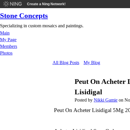
Create a Ning Network!
Stone Concepts
Specializing in custom mosaics and paintings.
Main
My Page
Members
Photos
All Blog Posts
My Blog
Peut On Acheter 
Lisidigal
Posted by
Nikki Gamie
on No
Peut On Acheter Lisidigal 5Mg 20