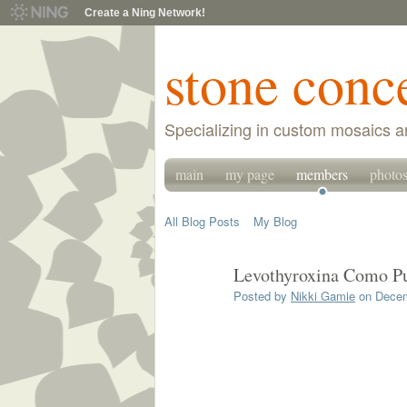
Create a Ning Network!
stone conc
Specializing in custom mosaics a
main
my page
members
photo
All Blog Posts
My Blog
Levothyroxina Como Pu
Posted by
Nikki Gamie
on Decem