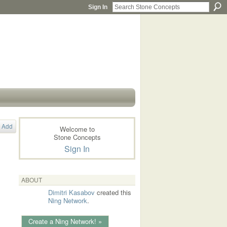
Sign In
Add
Welcome to
Stone Concepts
Sign In
ABOUT
Dimitri Kasabov
created this
Ning Network
.
Create a Ning Network! »