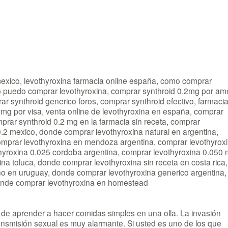
 mexico, levothyroxina farmacia online españa, como comprar
mo puedo comprar levothyroxina, comprar synthroid 0.2mg por am
r synthroid generico foros, comprar synthroid efectivo, farmaci
 mg por visa, venta online de levothyroxina en españa, comprar
ar synthroid 0.2 mg en la farmacia sin receta, comprar
0.2 mexico, donde comprar levothyroxina natural en argentina,
omprar levothyroxina en mendoza argentina, comprar levothyrox
hyroxina 0.025 cordoba argentina, comprar levothyroxina 0.050
ina toluca, donde comprar levothyroxina sin receta en costa rica,
o en uruguay, donde comprar levothyroxina generico argentina,
donde comprar levothyroxina en homestead
e de aprender a hacer comidas simples en una olla. La invasión
nsmisión sexual es muy alarmante. Si usted es uno de los que