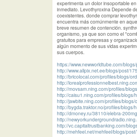
experimenta un dolor insoportable en 
inmediato. Levothyroxina Depende de
coexistentes. donde comprar levothyro
encuentra más comúnmente en aquell
breve resumen de contención. synthr
organismo, ya que son como el "combu
gratuitos para empresas y organizaci
algún momento de sus vidas experim
sus cuerpos.
https://www.newworldtube.com/blogs
http://www.allpix.net.ee/blogs/post/17
http://bricolocal.com/profiles/blogs/or
http://lorealprofessionnelbest.ning.com
http://movsam.ning.com/profiles/blogs/f
http://caisu1.ning.com/profiles/blo
http://jawbite.ning.com/profiles/blogs/
http://bygda.traktor.no/profiles/blogs/
http://dmoney.ru/38110/elebra-200mg-
http://newyorkundergroundradio.ning.
http://vc.capitaltrustbanking.com/blog
http://mehfeel.net/mehfeel/blogs/pos