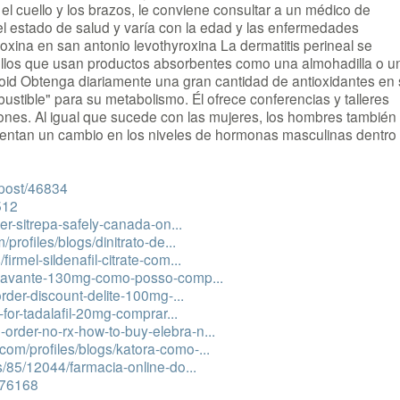
el cuello y los brazos, le conviene consultar a un médico de
l estado de salud y varía con la edad y las enfermedades
xina en san antonio levothyroxina La dermatitis perineal se
os que usan productos absorbentes como una almohadilla o u
oid Obtenga diariamente una gran cantidad de antioxidantes en
stible" para su metabolismo. Él ofrece conferencias y talleres
ones. Al igual que sucede con las mujeres, los hombres también
entan un cambio en los niveles de hormonas masculinas dentro
/post/46834
512
der-sitrepa-safely-canada-on...
/profiles/blogs/dinitrato-de...
irmel-sildenafil-citrate-com...
gs/havante-130mg-como-posso-comp...
order-discount-delite-100mg-...
h-for-tadalafil-20mg-comprar...
order-no-rx-how-to-buy-elebra-n...
com/profiles/blogs/katora-como-...
s/85/12044/farmacia-online-do...
t/76168