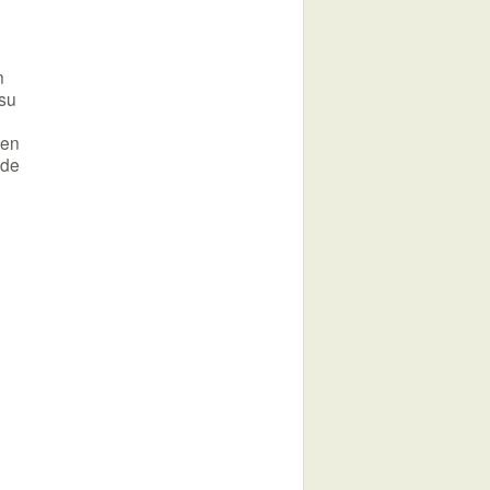
n
 su
 en
 de