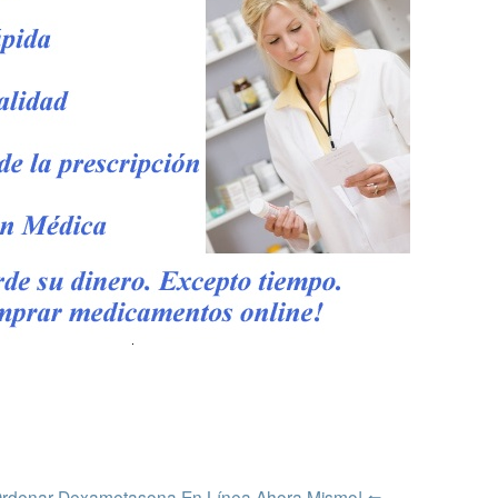
 Ordenar Dexametasona En Línea Ahora Mismo! ⇐