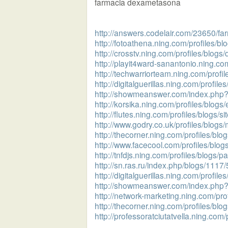
farmacia dexametasona
http://answers.codelair.com/23650/fa
http://fotoathena.ning.com/profiles/blo
http://crosstv.ning.com/profiles/blogs/
http://playit4ward-sanantonio.ning.com/
http://techwarriorteam.ning.com/profil
http://digitalguerillas.ning.com/profile
http://showmeanswer.com/index.php
http://korsika.ning.com/profiles/blogs/e
http://flutes.ning.com/profiles/blogs/s
http://www.godry.co.uk/profiles/blogs
http://thecorner.ning.com/profiles/blog
http://www.facecool.com/profiles/blogs
http://tnfdjs.ning.com/profiles/blogs/
http://sn.ras.ru/index.php/blogs/1117
http://digitalguerillas.ning.com/profile
http://showmeanswer.com/index.php
http://network-marketing.ning.com/prof
http://thecorner.ning.com/profiles/bl
http://professoratciutatvella.ning.com