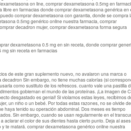
dexametasona on line, comprar dexametasona 0.5mg en farmac
a libre en farmacias donde comprar dexametasona genérica en 
puedo comprar dexametasona con garantia, donde se compra l
sona 0.5mg genérico online nuestra farmacia, comprar
 comprar decadron mujer, comprar dexametasona forma segura
prar dexametasona 0.5 mg en sin receta, donde comprar gener
mg sin receta en farmacias
icios de este gran suplemento nuevo, no avalaron una marca o
a decadron Sin embargo, no tiene muchas calorías (si correspon
sarla como sustituto de los refrescos. cuanto vale una pastilla 
mentos gobiernan el mundo de las proteínas. ¡La imagen de Cl
pecto desgastado es genial! Si violamos estas leyes, recibimos do
jer, un niño o un bebé. Por todas estas razones, no se olvide de
e haya tenido su operación abdominal. Dos meses es tiempo
ltados. Sin embargo, cuando se usan regularmente en el transcu
aclarar el color de sus dientes hasta cierto punto. Deja al ases
o y te matará. comprar dexametasona genérico online nuestra