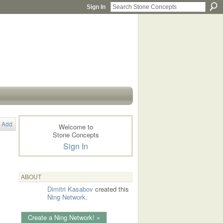
Sign In
Add
Welcome to
Stone Concepts
Sign In
ABOUT
Dimitri Kasabov
created this
Ning Network
.
Create a Ning Network! »