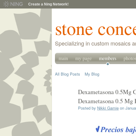
Create a Ning Network!
stone conc
Specializing in custom mosaics a
main
my page
members
photo
All Blog Posts
My Blog
Dexametasona 0.5Mg C
Dexametasona 0.5 Mg E
Posted by
Nikki Gamie
on Januar