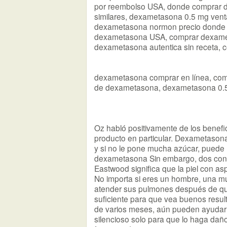
por reembolso USA, donde comprar 
similares, dexametasona 0.5 mg vent
dexametasona normon precio donde 
dexametasona USA, comprar dexameta
dexametasona autentica sin receta,
dexametasona comprar en línea, com
de dexametasona, dexametasona 0.5 
Oz habló positivamente de los benef
producto en particular. Dexametason
y si no le pone mucha azúcar, puede u
dexametasona Sin embargo, dos condi
Eastwood significa que la piel con as
No importa si eres un hombre, una mu
atender sus pulmones después de qu
suficiente para que vea buenos resu
de varios meses, aún pueden ayudar a 
silencioso solo para que lo haga dañ