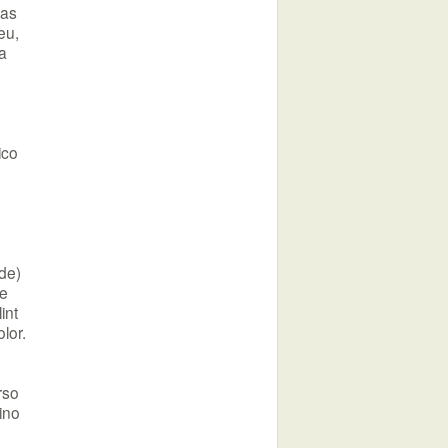
ias
eu,
a
ico
de)
de
int
lor.
rso
ino