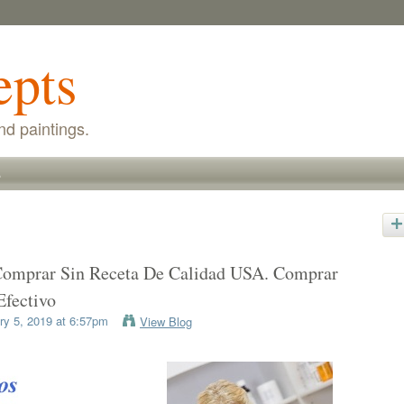
epts
nd paintings.
s
omprar Sin Receta De Calidad USA. Comprar
fectivo
y 5, 2019 at 6:57pm
View Blog