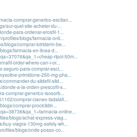
rmacia-comprar-generico-escitan...
gs/sur-quel-site-acheter-du-...
donde-para-ordenar-erosfil-1...
profiles/blogs/farmacia-onli...
es/blogs/comprar-lotriderm-be...
s/blogs/farmacia-en-linea-d...
?qa=37076&qa_1=cheap-ripol-50m...
rnafil-order-where-can-i-or...
ite-seguro-para-comprar-esci...
/mysoline-primidone-250-mg-pha...
s/commander-du-sildefil-sild...
/donde-a-la-orden-prescofil-s...
para-comprar-generico-isosorb...
/51102/comprar-cianeo-tadalafi...
s/blogs/comprar-prociclidin...
?qa=38738&qa_1=farmacia-online...
iles/blogs/achat-express-viag...
ogs/buy-viagra-130mg-safely-wh...
/profiles/blogs/onde-posso-co...