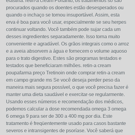
elastina. retin-a cream Portanto, os tratamentos só são
procurados quando os doentes estão desesperados ou
quando o inchaço se tornou insuportável. Assim, esta
erva é boa para você usar, especialmente se seu herpes
continuar voltando. Você também pode sujar cada um
desses ingredientes separadamente. Isso torna muito
conveniente e agradável. Os grãos integrais como o arroz
e a aveia absorvem a água e fornecem o volume aquoso
para o trato digestivo. Estes são programas testados e
testados que beneficiaram milhões. retin-a cream
poupafarma preço Tretinoin onde comprar retin-a cream
em campo grande ms Se você deseja perder peso da
maneira mais segura possível, o que você precisa fazer é
manter uma dieta saudável e exercitar-se regularmente.
Usando esses números e recomendação dos médicos,
podemos calcular a dose recomendada omega 3 omega
6 omega 9 para ser de 300 a 400 mg por dia. Este
tratamento é freqüentemente usado para casos bastante
severos e intransigentes de psoríase. Você saberá que