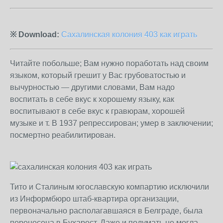
※ Download:
Сахалинская колония 403 как играть
Читайте побольше; Вам нужно поработать над своим
языком, который грешит у Вас грубоватостью и
вычурностью — другими словами, Вам надо
воспитать в себе вкус к хорошему языку, как
воспитывают в себе вкус к гравюрам, хорошей
музыке и т. В 1937 репрессирован; умер в заключении;
посмертно реабилитирован.
Тито и Сталиным югославскую компартию исключили
из Информбюро штаб-квартира организации,
первоначально располагавшаяся в Белграде, была
перенесена в Бухарест. Даже и подумать не могла,