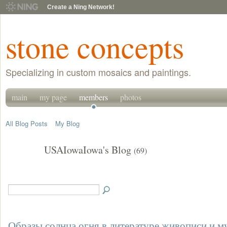
Create a Ning Network!
stone concepts
Specializing in custom mosaics and paintings.
main
my page
members
photos
All Blog Posts
My Blog
USAIowaIowa's Blog
(69)
Образы солнца огня в литературе живописи и м